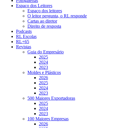
Fotogalerias
Espaço dos Leitores
Espaço dos leitores
O leitor pergunta, o RL responde
Cartas ao diretor
Direito de resposta
Podcasts
RL Escolas
RL+65
Revistas
Guia do Empresário
2025
2024
2023
Moldes e Plásticos
2026
2025
2024
2023
500 Maiores Exportadoras
2025
2024
2023
100 Maiores Empresas
2026