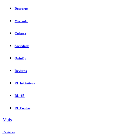
Desporto
Mercado
Cultura
Sociedade
Opinião
Revistas
RL Iniciativas
RL+65
RL Escolas
Mais
Revistas