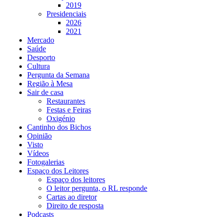
2019
Presidenciais
2026
2021
Mercado
Saúde
Desporto
Cultura
Pergunta da Semana
Região à Mesa
Sair de casa
Restaurantes
Festas e Feiras
Oxigénio
Cantinho dos Bichos
Opinião
Visto
Vídeos
Fotogalerias
Espaço dos Leitores
Espaço dos leitores
O leitor pergunta, o RL responde
Cartas ao diretor
Direito de resposta
Podcasts