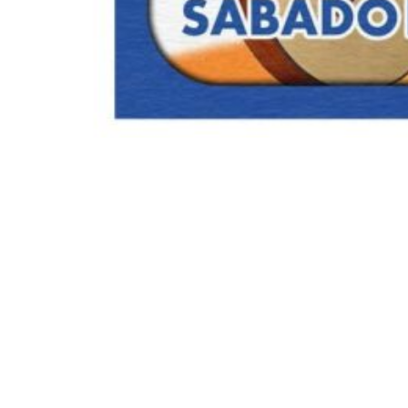
Siga-nos
Facebook
Twitter
Instagram
LinkedIn
YouTube
Sobre o Região de Leiria
A nossa história
Ficha Técnica