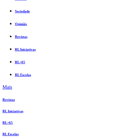
Sociedade
Opinião
Revistas
RL Iniciativas
RL+65
RL Escolas
Mais
Revistas
RL Iniciativas
RL+65
RL Escolas