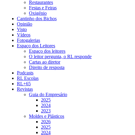
Restaurantes
Festas e Feiras
Oxigénio
Cantinho dos Bichos
Opinião
Visto
Vídeos
Fotogalerias
Espaço dos Leitores
Espaço dos leitores
O leitor pergunta, o RL responde
Cartas ao diretor
Direito de resposta
Podcasts
RL Escolas
RL+65
Revistas
Guia do Empresário
2025
2024
2023
Moldes e Plásticos
2026
2025
2024