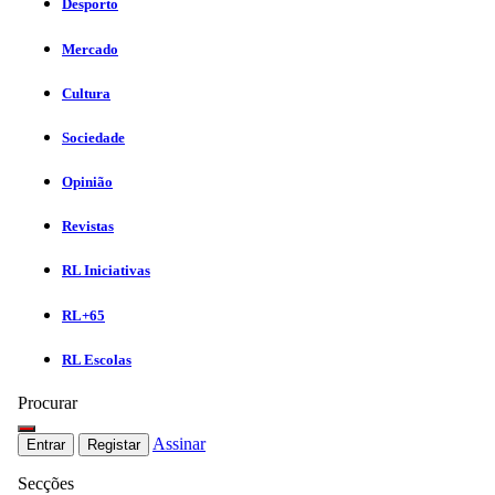
Desporto
Mercado
Cultura
Sociedade
Opinião
Revistas
RL Iniciativas
RL+65
RL Escolas
Procurar
Assinar
Entrar
Registar
Secções