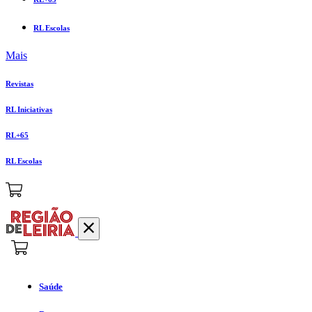
RL Escolas
Mais
Revistas
RL Iniciativas
RL+65
RL Escolas
Saúde