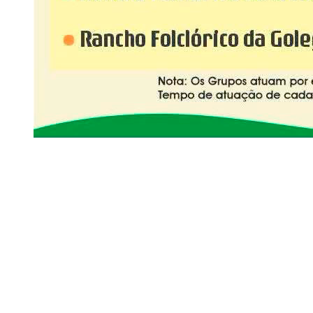
Siga-nos
Facebook
Twitter
Instagram
LinkedIn
YouTube
Sobre o Região de Leiria