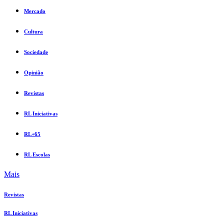
Mercado
Cultura
Sociedade
Opinião
Revistas
RL Iniciativas
RL+65
RL Escolas
Mais
Revistas
RL Iniciativas