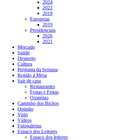
2024
2022
2019
Europeias
2019
Presidenciais
2026
2021
Mercado
Saúde
Desporto
Cultura
Pergunta da Semana
Região à Mesa
Sair de casa
Restaurantes
Festas e Feiras
Oxigénio
Cantinho dos Bichos
Opinião
Visto
Vídeos
Fotogalerias
Espaço dos Leitores
Espaço dos leitores