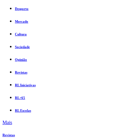
Desporto
Mercado
Cultura
Sociedade
Opinião
Revistas
RL Iniciativas
RL+65
RL Escolas
Mais
Revistas