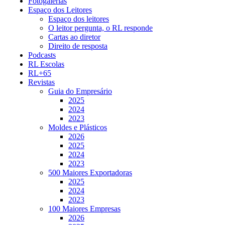
Fotogalerias
Espaço dos Leitores
Espaço dos leitores
O leitor pergunta, o RL responde
Cartas ao diretor
Direito de resposta
Podcasts
RL Escolas
RL+65
Revistas
Guia do Empresário
2025
2024
2023
Moldes e Plásticos
2026
2025
2024
2023
500 Maiores Exportadoras
2025
2024
2023
100 Maiores Empresas
2026