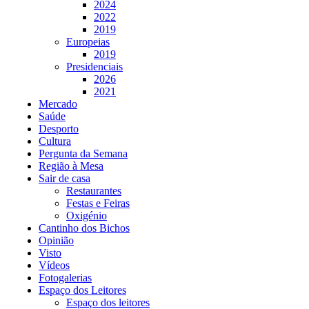
2024
2022
2019
Europeias
2019
Presidenciais
2026
2021
Mercado
Saúde
Desporto
Cultura
Pergunta da Semana
Região à Mesa
Sair de casa
Restaurantes
Festas e Feiras
Oxigénio
Cantinho dos Bichos
Opinião
Visto
Vídeos
Fotogalerias
Espaço dos Leitores
Espaço dos leitores