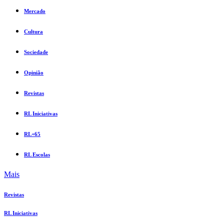
Mercado
Cultura
Sociedade
Opinião
Revistas
RL Iniciativas
RL+65
RL Escolas
Mais
Revistas
RL Iniciativas