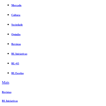
Mercado
Cultura
Sociedade
Opinião
Revistas
RL Iniciativas
RL+65
RL Escolas
Mais
Revistas
RL Iniciativas