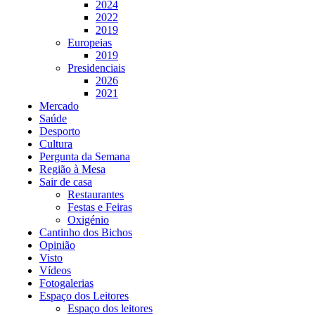
2024
2022
2019
Europeias
2019
Presidenciais
2026
2021
Mercado
Saúde
Desporto
Cultura
Pergunta da Semana
Região à Mesa
Sair de casa
Restaurantes
Festas e Feiras
Oxigénio
Cantinho dos Bichos
Opinião
Visto
Vídeos
Fotogalerias
Espaço dos Leitores
Espaço dos leitores