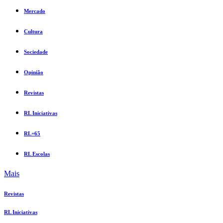
Mercado
Cultura
Sociedade
Opinião
Revistas
RL Iniciativas
RL+65
RL Escolas
Mais
Revistas
RL Iniciativas