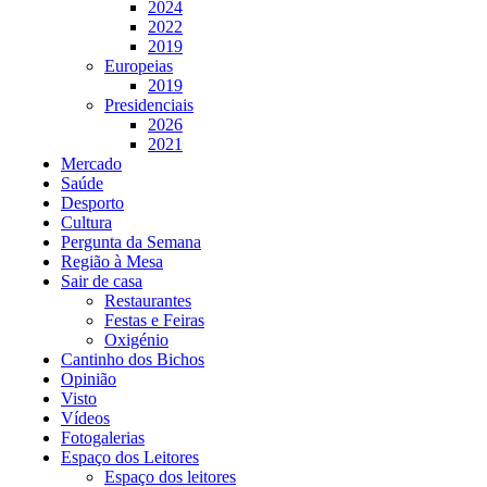
2024
2022
2019
Europeias
2019
Presidenciais
2026
2021
Mercado
Saúde
Desporto
Cultura
Pergunta da Semana
Região à Mesa
Sair de casa
Restaurantes
Festas e Feiras
Oxigénio
Cantinho dos Bichos
Opinião
Visto
Vídeos
Fotogalerias
Espaço dos Leitores
Espaço dos leitores