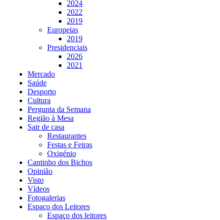
2024
2022
2019
Europeias
2019
Presidenciais
2026
2021
Mercado
Saúde
Desporto
Cultura
Pergunta da Semana
Região à Mesa
Sair de casa
Restaurantes
Festas e Feiras
Oxigénio
Cantinho dos Bichos
Opinião
Visto
Vídeos
Fotogalerias
Espaço dos Leitores
Espaço dos leitores