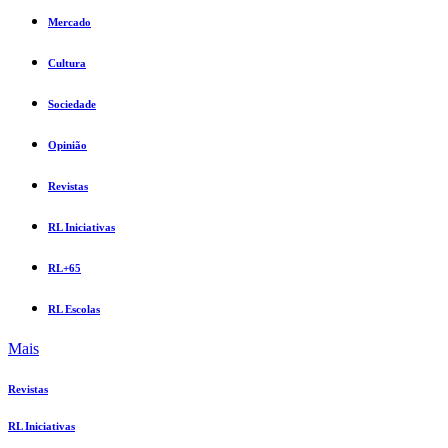
Mercado
Cultura
Sociedade
Opinião
Revistas
RL Iniciativas
RL+65
RL Escolas
Mais
Revistas
RL Iniciativas