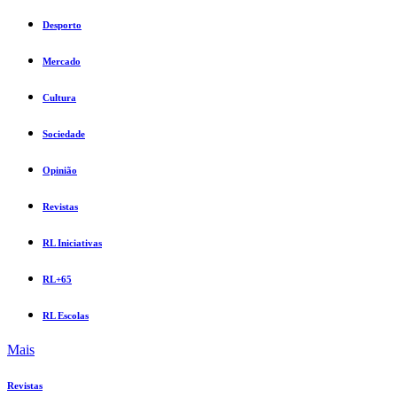
Desporto
Mercado
Cultura
Sociedade
Opinião
Revistas
RL Iniciativas
RL+65
RL Escolas
Mais
Revistas