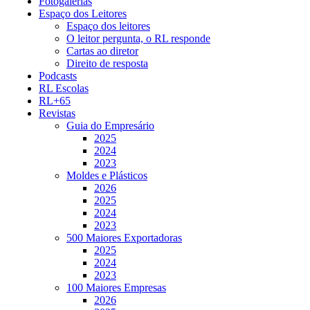
Fotogalerias
Espaço dos Leitores
Espaço dos leitores
O leitor pergunta, o RL responde
Cartas ao diretor
Direito de resposta
Podcasts
RL Escolas
RL+65
Revistas
Guia do Empresário
2025
2024
2023
Moldes e Plásticos
2026
2025
2024
2023
500 Maiores Exportadoras
2025
2024
2023
100 Maiores Empresas
2026