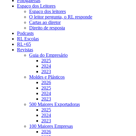
Fotogalerias
Espaço dos Leitores
Espaço dos leitores
O leitor pergunta, o RL responde
Cartas ao diretor
Direito de resposta
Podcasts
RL Escolas
RL+65
Revistas
Guia do Empresário
2025
2024
2023
Moldes e Plásticos
2026
2025
2024
2023
500 Maiores Exportadoras
2025
2024
2023
100 Maiores Empresas
2026