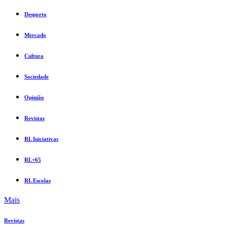
Desporto
Mercado
Cultura
Sociedade
Opinião
Revistas
RL Iniciativas
RL+65
RL Escolas
Mais
Revistas