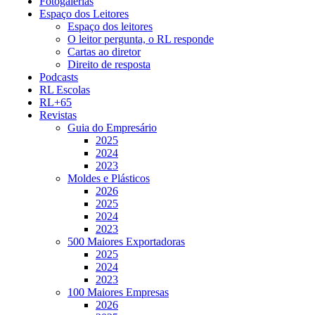
Fotogalerias
Espaço dos Leitores
Espaço dos leitores
O leitor pergunta, o RL responde
Cartas ao diretor
Direito de resposta
Podcasts
RL Escolas
RL+65
Revistas
Guia do Empresário
2025
2024
2023
Moldes e Plásticos
2026
2025
2024
2023
500 Maiores Exportadoras
2025
2024
2023
100 Maiores Empresas
2026