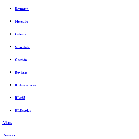
Desporto
Mercado
Cultura
Sociedade
Opinião
Revistas
RL Iniciativas
RL+65
RL Escolas
Mais
Revistas