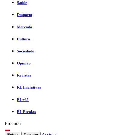
Saúde
Desporto
Mercado
Cultura
Sociedade
Opinião
Revistas
RL Iniciativas
RL+65
RL Escolas
Procurar
Assinar
Entrar
Registar