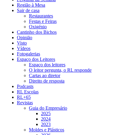
Região à Mesa
Sair de casa
Restaurantes
Festas e Feiras
Oxigénio
Cantinho dos Bichos
Opinião
Visto
Vídeos
Fotogalerias
Espaço dos Leitores
Espaço dos leitores
O leitor pergunta, o RL responde
Cartas ao diretor
Direito de resposta
Podcasts
RL Escolas
RL+65
Revistas
Guia do Empresário
2025
2024
2023
Moldes e Plásticos