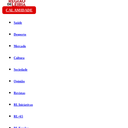
CALAMIDADE
Saúde
Desporto
Mercado
Cultura
Sociedade
Opinião
Revistas
RL Iniciativas
RL+65
RL Escolas