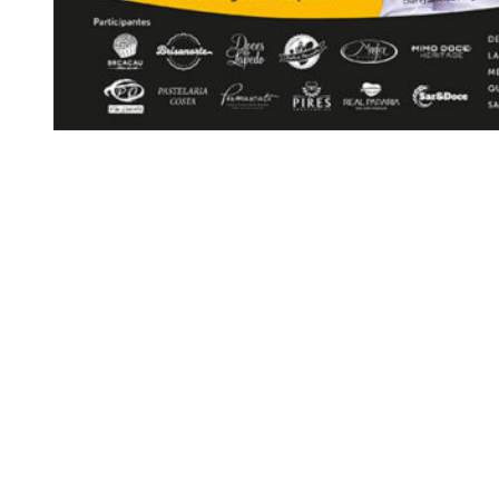
Siga-nos
Facebook
Twitter
Instagram
LinkedIn
YouTube
Sobre o Região de Leiria
A nossa história
Ficha Técnica
Estatuto Editorial
Termos e Condições