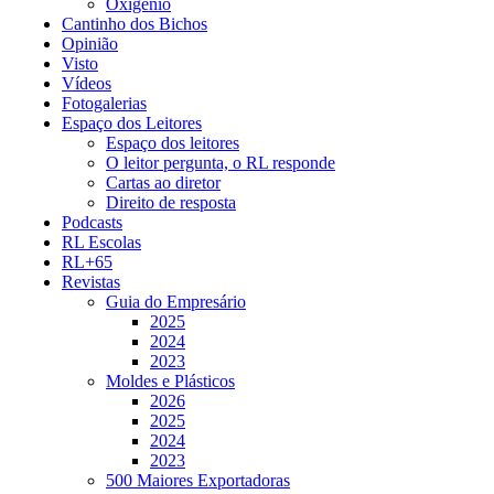
Oxigénio
Cantinho dos Bichos
Opinião
Visto
Vídeos
Fotogalerias
Espaço dos Leitores
Espaço dos leitores
O leitor pergunta, o RL responde
Cartas ao diretor
Direito de resposta
Podcasts
RL Escolas
RL+65
Revistas
Guia do Empresário
2025
2024
2023
Moldes e Plásticos
2026
2025
2024
2023
500 Maiores Exportadoras