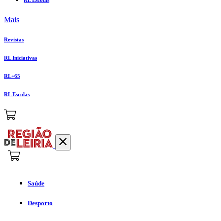
Mais
Revistas
RL Iniciativas
RL+65
RL Escolas
Saúde
Desporto