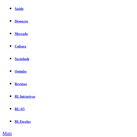
Saúde
Desporto
Mercado
Cultura
Sociedade
Opinião
Revistas
RL Iniciativas
RL+65
RL Escolas
Mais