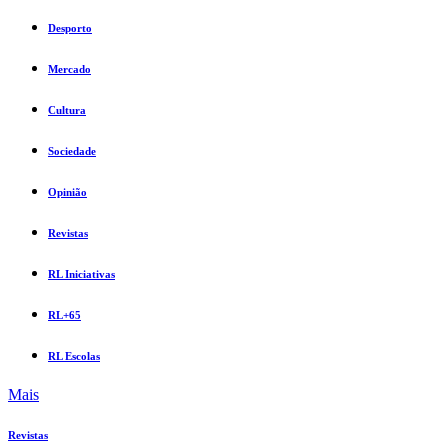
Desporto
Mercado
Cultura
Sociedade
Opinião
Revistas
RL Iniciativas
RL+65
RL Escolas
Mais
Revistas