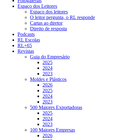
Fotogalerias
Espaço dos Leitores
Espaço dos leitores
O leitor pergunta, o RL responde
Cartas ao diretor
Direito de resposta
Podcasts
RL Escolas
RL+65
Revistas
Guia do Empresário
2025
2024
2023
Moldes e Plásticos
2026
2025
2024
2023
500 Maiores Exportadoras
2025
2024
2023
100 Maiores Empresas
2026