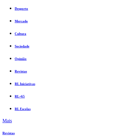
Desporto
Mercado
Cultura
Sociedade
Opinião
Revistas
RL Iniciativas
RL+65
RL Escolas
Mais
Revistas