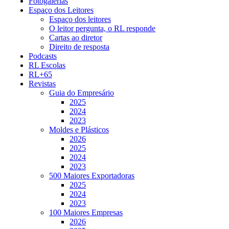
Fotogalerias
Espaço dos Leitores
Espaço dos leitores
O leitor pergunta, o RL responde
Cartas ao diretor
Direito de resposta
Podcasts
RL Escolas
RL+65
Revistas
Guia do Empresário
2025
2024
2023
Moldes e Plásticos
2026
2025
2024
2023
500 Maiores Exportadoras
2025
2024
2023
100 Maiores Empresas
2026