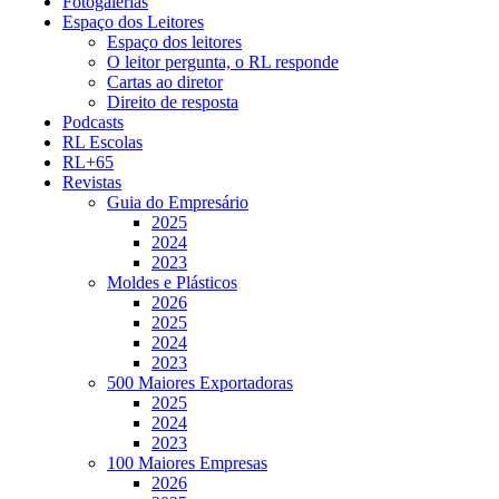
Fotogalerias
Espaço dos Leitores
Espaço dos leitores
O leitor pergunta, o RL responde
Cartas ao diretor
Direito de resposta
Podcasts
RL Escolas
RL+65
Revistas
Guia do Empresário
2025
2024
2023
Moldes e Plásticos
2026
2025
2024
2023
500 Maiores Exportadoras
2025
2024
2023
100 Maiores Empresas
2026