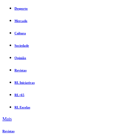
Desporto
Mercado
Cultura
Sociedade
Opinião
Revistas
RL Iniciativas
RL+65
RL Escolas
Mais
Revistas