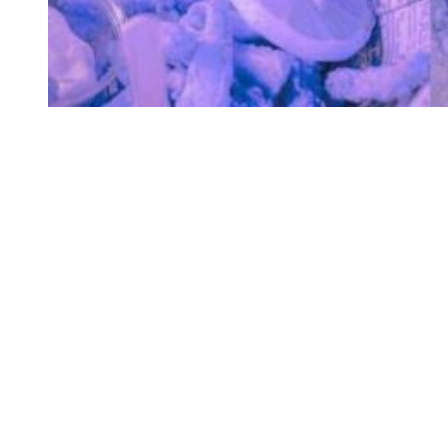
Siga-nos
Facebook
Twitter
Instagram
LinkedIn
YouTube
Sobre o Região de Leiria
A nossa história
Ficha Técnica
Estatuto Editorial
Termos e Condições