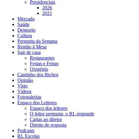
Presidenciais
2026
2021
Mercado
Saúde
Desporto
Cultura
Pergunta da Semana
Região à Mesa
Sair de casa
Restaurantes
Festas e Feiras
Oxigénio
Cantinho dos Bichos
Opinião
Visto
Vídeos
Fotogalerias
Espaço dos Leitores
Espaço dos leitores
O leitor pergunta, o RL responde
Cartas ao diretor
Direito de resposta
Podcasts
RL Escolas