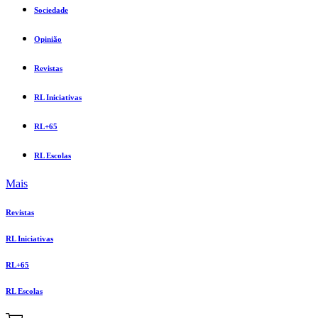
Sociedade
Opinião
Revistas
RL Iniciativas
RL+65
RL Escolas
Mais
Revistas
RL Iniciativas
RL+65
RL Escolas