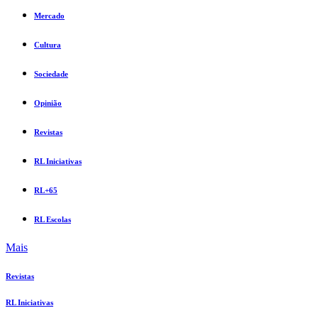
Mercado
Cultura
Sociedade
Opinião
Revistas
RL Iniciativas
RL+65
RL Escolas
Mais
Revistas
RL Iniciativas