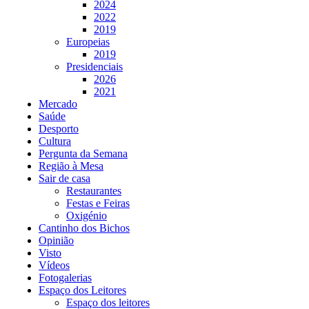
2024
2022
2019
Europeias
2019
Presidenciais
2026
2021
Mercado
Saúde
Desporto
Cultura
Pergunta da Semana
Região à Mesa
Sair de casa
Restaurantes
Festas e Feiras
Oxigénio
Cantinho dos Bichos
Opinião
Visto
Vídeos
Fotogalerias
Espaço dos Leitores
Espaço dos leitores