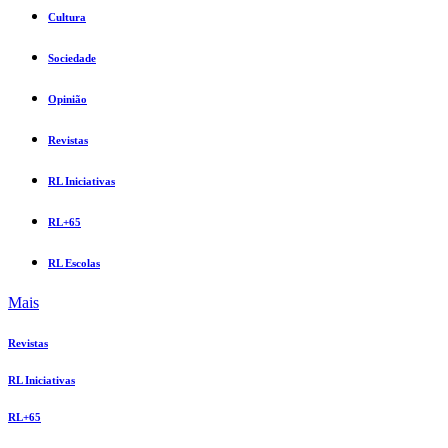
Cultura
Sociedade
Opinião
Revistas
RL Iniciativas
RL+65
RL Escolas
Mais
Revistas
RL Iniciativas
RL+65