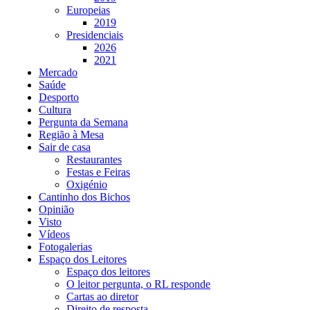
Europeias
2019
Presidenciais
2026
2021
Mercado
Saúde
Desporto
Cultura
Pergunta da Semana
Região à Mesa
Sair de casa
Restaurantes
Festas e Feiras
Oxigénio
Cantinho dos Bichos
Opinião
Visto
Vídeos
Fotogalerias
Espaço dos Leitores
Espaço dos leitores
O leitor pergunta, o RL responde
Cartas ao diretor
Direito de resposta