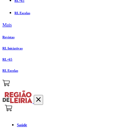
RL+65
RL Escolas
Mais
Revistas
RL Iniciativas
RL+65
RL Escolas
Saúde