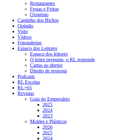
Restaurantes
Festas e Feiras
Oxigénio
Cantinho dos Bichos
Opinião
Visto
Vídeos
Fotogalerias
Espaço dos Leitores
Espaço dos leitores
O leitor pergunta, o RL responde
Cartas ao diretor
Direito de resposta
Podcasts
RL Escolas
RL+65
Revistas
Guia do Empresário
2025
2024
2023
Moldes e Plásticos
2026
2025
2024