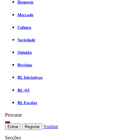
Desporto
Mercado
Cultura
Sociedade
Opinião
Revistas
RL Iniciativas
RL+65
RL Escolas
Procurar
Assinar
Entrar
Registar
Secções