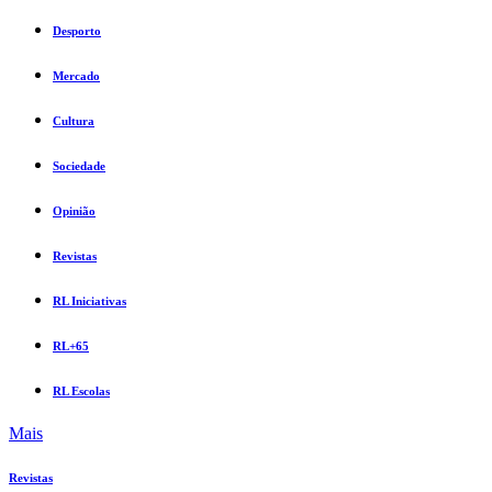
Desporto
Mercado
Cultura
Sociedade
Opinião
Revistas
RL Iniciativas
RL+65
RL Escolas
Mais
Revistas