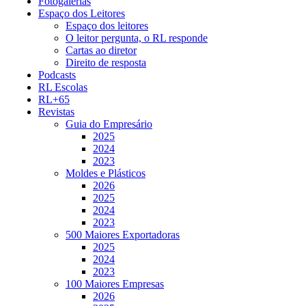
Fotogalerias
Espaço dos Leitores
Espaço dos leitores
O leitor pergunta, o RL responde
Cartas ao diretor
Direito de resposta
Podcasts
RL Escolas
RL+65
Revistas
Guia do Empresário
2025
2024
2023
Moldes e Plásticos
2026
2025
2024
2023
500 Maiores Exportadoras
2025
2024
2023
100 Maiores Empresas
2026