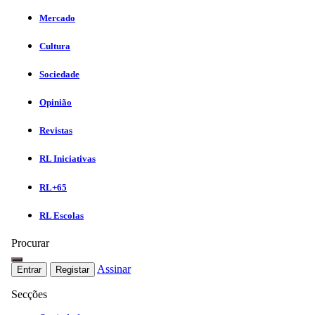
Mercado
Cultura
Sociedade
Opinião
Revistas
RL Iniciativas
RL+65
RL Escolas
Procurar
Assinar
Entrar
Registar
Secções