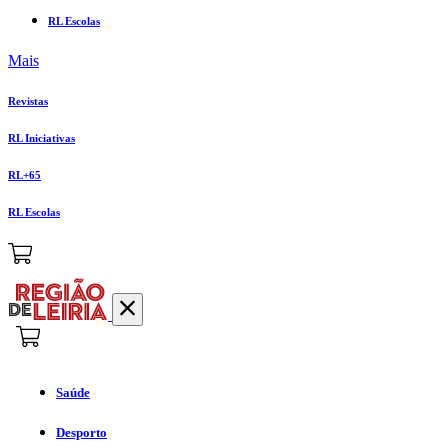
RL Escolas
Mais
Revistas
RL Iniciativas
RL+65
RL Escolas
Saúde
Desporto