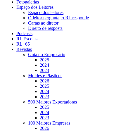
Fotogalerias
Espaço dos Leitores
Espaço dos leitores
O leitor pergunta, o RL responde
Cartas ao diretor
Direito de resposta
Podcasts
RL Escolas
RL+65
Revistas
Guia do Empresário
2025
2024
2023
Moldes e Plásticos
2026
2025
2024
2023
500 Maiores Exportadoras
2025
2024
2023
100 Maiores Empresas
2026