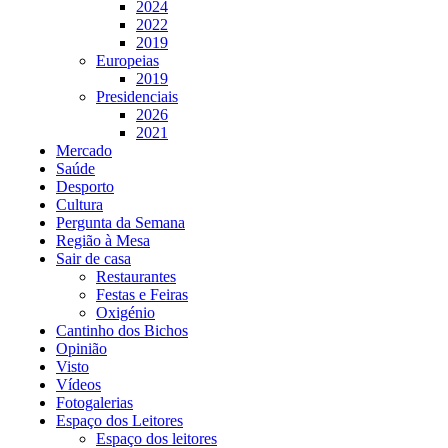
2024
2022
2019
Europeias
2019
Presidenciais
2026
2021
Mercado
Saúde
Desporto
Cultura
Pergunta da Semana
Região à Mesa
Sair de casa
Restaurantes
Festas e Feiras
Oxigénio
Cantinho dos Bichos
Opinião
Visto
Vídeos
Fotogalerias
Espaço dos Leitores
Espaço dos leitores