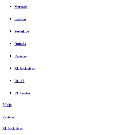
Mercado
Cultura
Sociedade
Opinião
Revistas
RL Iniciativas
RL+65
RL Escolas
Mais
Revistas
RL Iniciativas