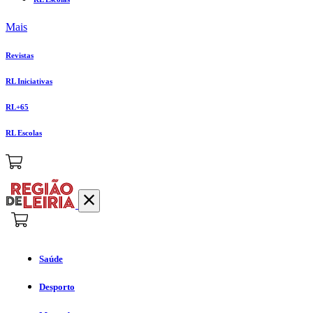
Mais
Revistas
RL Iniciativas
RL+65
RL Escolas
Saúde
Desporto