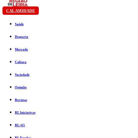
CALAMIDADE
Saúde
Desporto
Mercado
Cultura
Sociedade
Opinião
Revistas
RL Iniciativas
RL+65
RL Escolas