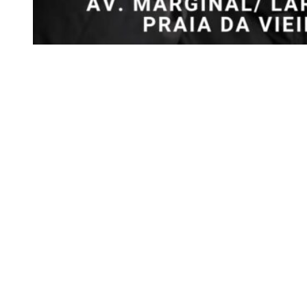
Praia da Vieira, Marinha Grande
Siga-nos
Facebook
Twitter
Instagram
LinkedIn
YouTube
Sobre o Região de Leiria
A nossa história
Ficha Técnica
Estatuto Editorial
Termos e Condições