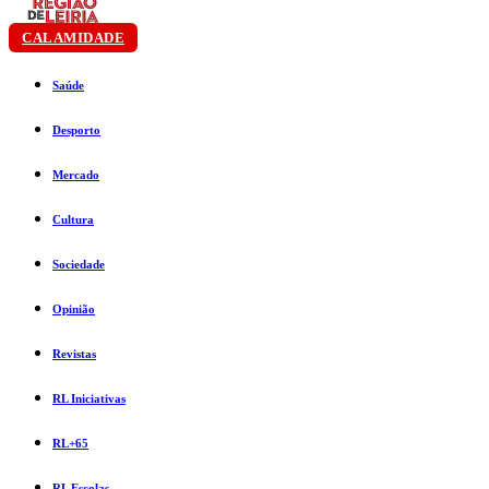
CALAMIDADE
Saúde
Desporto
Mercado
Cultura
Sociedade
Opinião
Revistas
RL Iniciativas
RL+65
RL Escolas