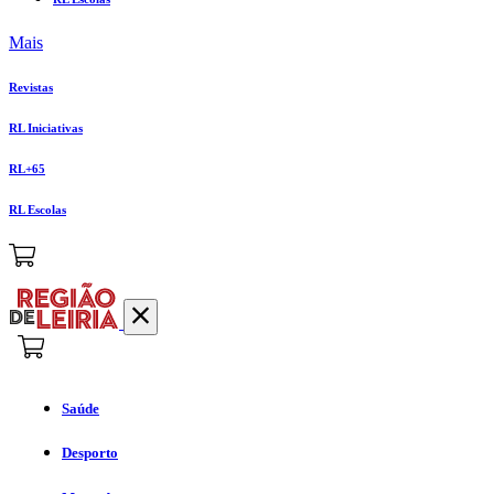
Mais
Revistas
RL Iniciativas
RL+65
RL Escolas
Saúde
Desporto