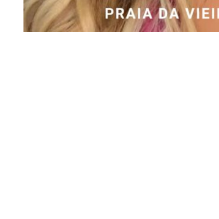
Praia da Vieira, Marinha Grande
Siga-nos
Facebook
Twitter
Instagram
LinkedIn
YouTube
Sobre o Região de Leiria
A nossa história
Ficha Técnica
Estatuto Editorial
Termos e Condições