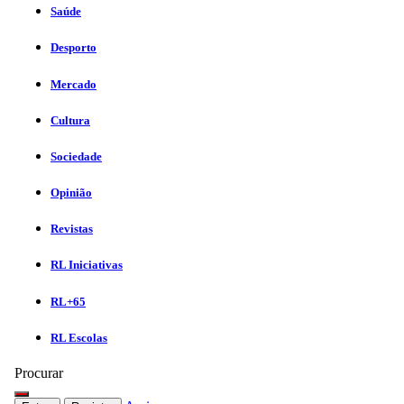
Saúde
Desporto
Mercado
Cultura
Sociedade
Opinião
Revistas
RL Iniciativas
RL+65
RL Escolas
Procurar