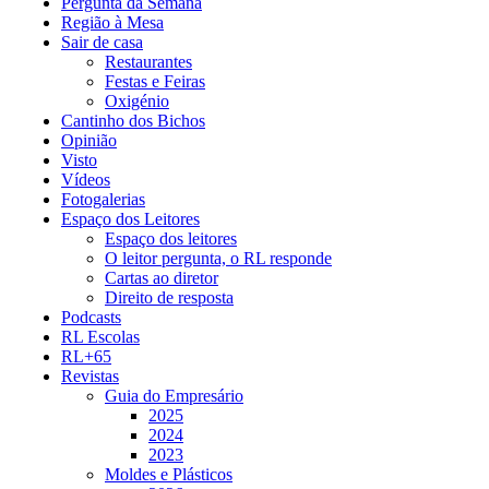
Pergunta da Semana
Região à Mesa
Sair de casa
Restaurantes
Festas e Feiras
Oxigénio
Cantinho dos Bichos
Opinião
Visto
Vídeos
Fotogalerias
Espaço dos Leitores
Espaço dos leitores
O leitor pergunta, o RL responde
Cartas ao diretor
Direito de resposta
Podcasts
RL Escolas
RL+65
Revistas
Guia do Empresário
2025
2024
2023
Moldes e Plásticos