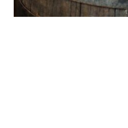
Siga-nos
Facebook
Twitter
Instagram
LinkedIn
YouTube
Sobre o Região de Leiria
A nossa história
Ficha Técnica
Estatuto Editorial
Termos e Condições
Jornal online e impresso onde encontra a melhor e mais completa
informação sobre região. Líder de audiências, é a primeira escolha
de leitores e anunciantes. Notícias ao minuto