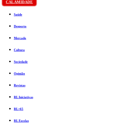
CALAMIDADE
Saúde
Desporto
Mercado
Cultura
Sociedade
Opinião
Revistas
RL Iniciativas
RL+65
RL Escolas