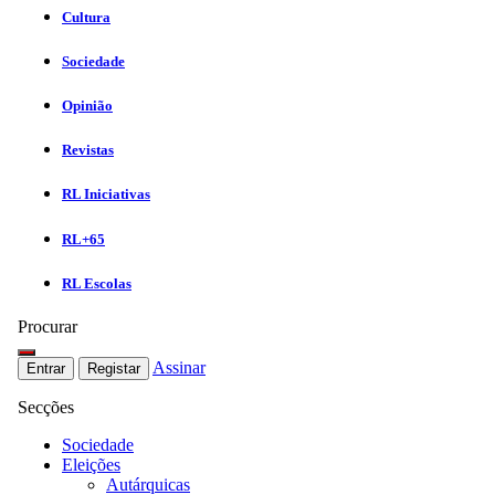
Cultura
Sociedade
Opinião
Revistas
RL Iniciativas
RL+65
RL Escolas
Procurar
Assinar
Entrar
Registar
Secções
Sociedade
Eleições
Autárquicas