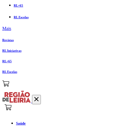
RL+65
RL Escolas
Mais
Revistas
RL Iniciativas
RL+65
RL Escolas
Saúde