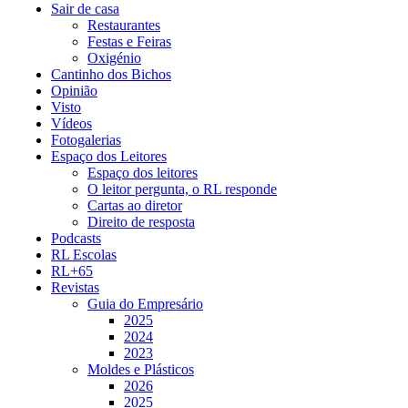
Sair de casa
Restaurantes
Festas e Feiras
Oxigénio
Cantinho dos Bichos
Opinião
Visto
Vídeos
Fotogalerias
Espaço dos Leitores
Espaço dos leitores
O leitor pergunta, o RL responde
Cartas ao diretor
Direito de resposta
Podcasts
RL Escolas
RL+65
Revistas
Guia do Empresário
2025
2024
2023
Moldes e Plásticos
2026
2025