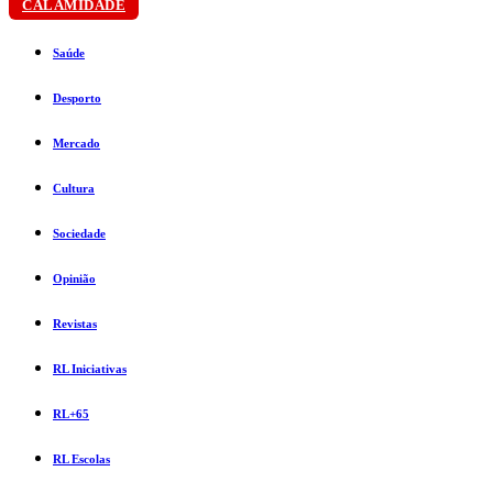
CALAMIDADE
Saúde
Desporto
Mercado
Cultura
Sociedade
Opinião
Revistas
RL Iniciativas
RL+65
RL Escolas