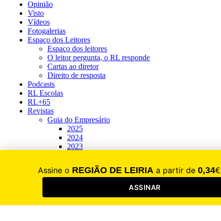
Opinião
Visto
Vídeos
Fotogalerias
Espaço dos Leitores
Espaço dos leitores
O leitor pergunta, o RL responde
Cartas ao diretor
Direito de resposta
Podcasts
RL Escolas
RL+65
Revistas
Guia do Empresário
2025
2024
2023
Moldes e Plásticos
2026
2025
2024
2023
500 Maiores Exportadoras
2025
2024