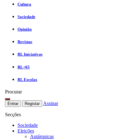
Cultura
Sociedade
Opinião
Revistas
RL Iniciativas
RL+65
RL Escolas
Procurar
Assinar
Entrar
Registar
Secções
Sociedade
Eleições
Autárquicas