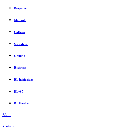
Desporto
Mercado
Cultura
Sociedade
Opinião
Revistas
RL Iniciativas
RL+65
RL Escolas
Mais
Revistas