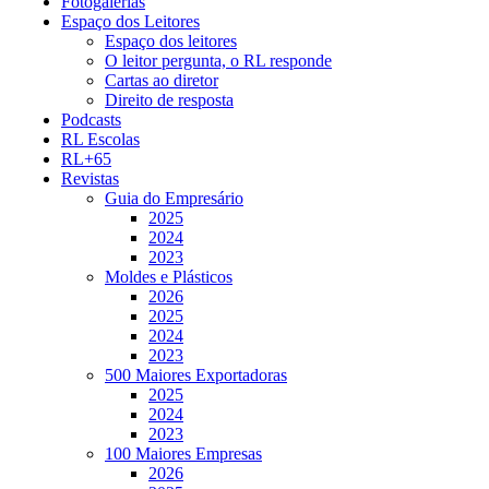
Fotogalerias
Espaço dos Leitores
Espaço dos leitores
O leitor pergunta, o RL responde
Cartas ao diretor
Direito de resposta
Podcasts
RL Escolas
RL+65
Revistas
Guia do Empresário
2025
2024
2023
Moldes e Plásticos
2026
2025
2024
2023
500 Maiores Exportadoras
2025
2024
2023
100 Maiores Empresas
2026