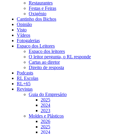
Restaurantes
Festas e Feiras
Oxigénio
Cantinho dos Bichos
Opinião
Visto
Vídeos
Fotogalerias
Espaço dos Leitores
Espaço dos leitores
O leitor pergunta, o RL responde
Cartas ao diretor
Direito de resposta
Podcasts
RL Escolas
RL+65
Revistas
Guia do Empresário
2025
2024
2023
Moldes e Plásticos
2026
2025
2024