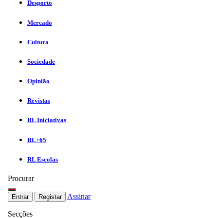
Desporto
Mercado
Cultura
Sociedade
Opinião
Revistas
RL Iniciativas
RL+65
RL Escolas
Procurar
Assinar
Entrar
Registar
Secções