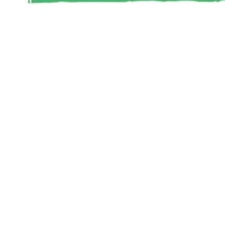
Siga-nos
Facebook
Twitter
Instagram
LinkedIn
YouTube
Sobre o Região de Leiria
A nossa história
Ficha Técnica
Estatuto Editorial
Termos e Condições
Jornal online e impresso onde encontra a melhor e mais completa
informação sobre região. Líder de audiências, é a primeira escolha
de leitores e anunciantes. Notícias ao minuto
Serviços