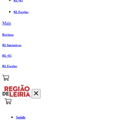
RL+65
RL Escolas
Mais
Revistas
RL Iniciativas
RL+65
RL Escolas
Saúde