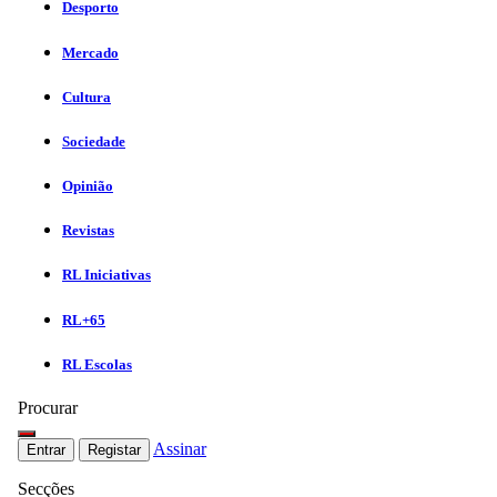
Desporto
Mercado
Cultura
Sociedade
Opinião
Revistas
RL Iniciativas
RL+65
RL Escolas
Procurar
Assinar
Entrar
Registar
Secções