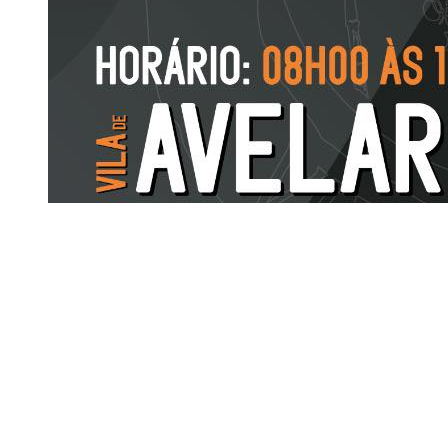
Siga-nos
Facebook
Twitter
Instagram
LinkedIn
YouTube
Sobre o Região de Leiria