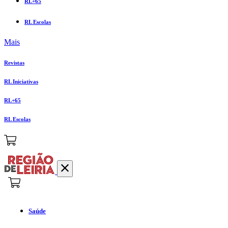
RL+65
RL Escolas
Mais
Revistas
RL Iniciativas
RL+65
RL Escolas
Saúde