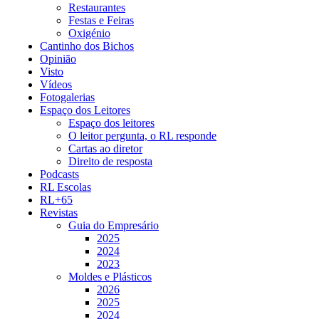
Restaurantes
Festas e Feiras
Oxigénio
Cantinho dos Bichos
Opinião
Visto
Vídeos
Fotogalerias
Espaço dos Leitores
Espaço dos leitores
O leitor pergunta, o RL responde
Cartas ao diretor
Direito de resposta
Podcasts
RL Escolas
RL+65
Revistas
Guia do Empresário
2025
2024
2023
Moldes e Plásticos
2026
2025
2024