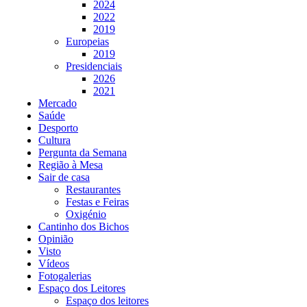
2024
2022
2019
Europeias
2019
Presidenciais
2026
2021
Mercado
Saúde
Desporto
Cultura
Pergunta da Semana
Região à Mesa
Sair de casa
Restaurantes
Festas e Feiras
Oxigénio
Cantinho dos Bichos
Opinião
Visto
Vídeos
Fotogalerias
Espaço dos Leitores
Espaço dos leitores