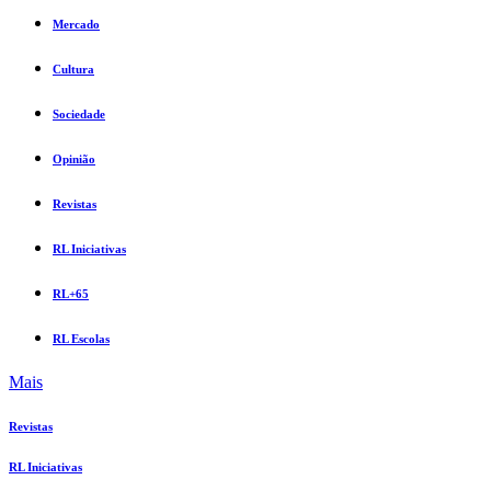
Mercado
Cultura
Sociedade
Opinião
Revistas
RL Iniciativas
RL+65
RL Escolas
Mais
Revistas
RL Iniciativas