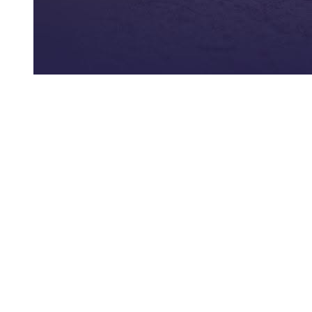
Siga-nos
Facebook
Twitter
Instagram
LinkedIn
YouTube
Sobre o Região de Leiria
A nossa história
Ficha Técnica
Estatuto Editorial
Termos e Condições