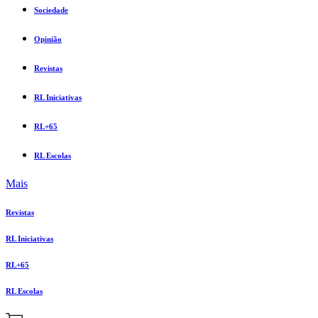
Sociedade
Opinião
Revistas
RL Iniciativas
RL+65
RL Escolas
Mais
Revistas
RL Iniciativas
RL+65
RL Escolas