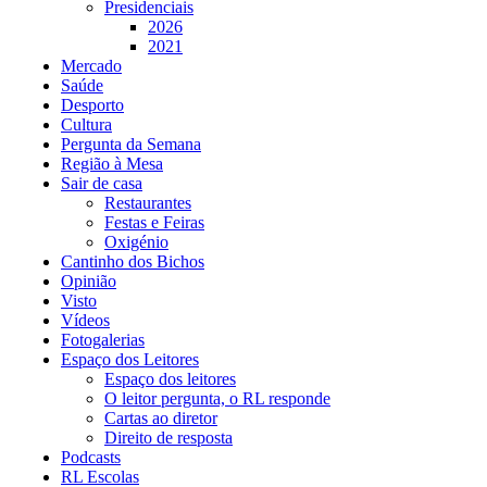
Presidenciais
2026
2021
Mercado
Saúde
Desporto
Cultura
Pergunta da Semana
Região à Mesa
Sair de casa
Restaurantes
Festas e Feiras
Oxigénio
Cantinho dos Bichos
Opinião
Visto
Vídeos
Fotogalerias
Espaço dos Leitores
Espaço dos leitores
O leitor pergunta, o RL responde
Cartas ao diretor
Direito de resposta
Podcasts
RL Escolas