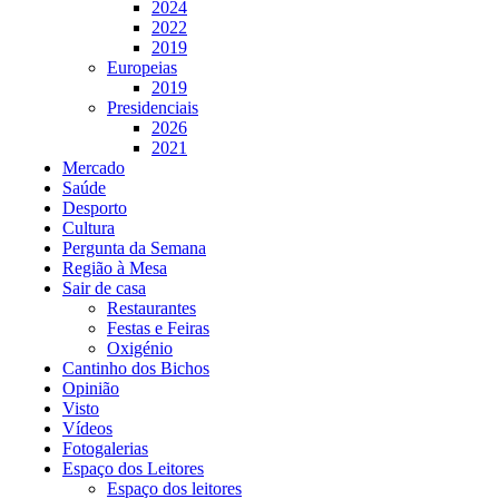
2024
2022
2019
Europeias
2019
Presidenciais
2026
2021
Mercado
Saúde
Desporto
Cultura
Pergunta da Semana
Região à Mesa
Sair de casa
Restaurantes
Festas e Feiras
Oxigénio
Cantinho dos Bichos
Opinião
Visto
Vídeos
Fotogalerias
Espaço dos Leitores
Espaço dos leitores