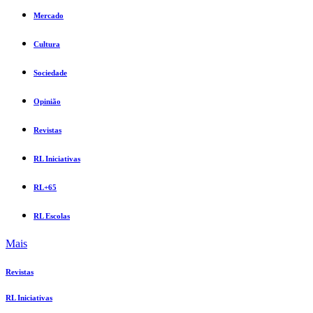
Mercado
Cultura
Sociedade
Opinião
Revistas
RL Iniciativas
RL+65
RL Escolas
Mais
Revistas
RL Iniciativas