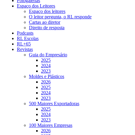
Fotogalerias
Espaço dos Leitores
Espaço dos leitores
O leitor pergunta, o RL responde
Cartas ao diretor
Direito de resposta
Podcasts
RL Escolas
RL+65
Revistas
Guia do Empresário
2025
2024
2023
Moldes e Plásticos
2026
2025
2024
2023
500 Maiores Exportadoras
2025
2024
2023
100 Maiores Empresas
2026