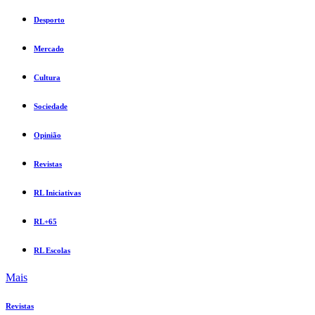
Desporto
Mercado
Cultura
Sociedade
Opinião
Revistas
RL Iniciativas
RL+65
RL Escolas
Mais
Revistas