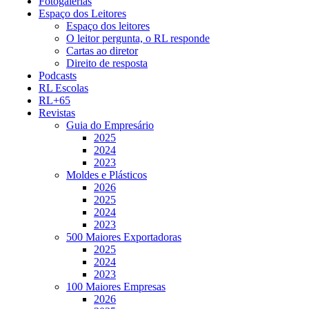
Fotogalerias
Espaço dos Leitores
Espaço dos leitores
O leitor pergunta, o RL responde
Cartas ao diretor
Direito de resposta
Podcasts
RL Escolas
RL+65
Revistas
Guia do Empresário
2025
2024
2023
Moldes e Plásticos
2026
2025
2024
2023
500 Maiores Exportadoras
2025
2024
2023
100 Maiores Empresas
2026