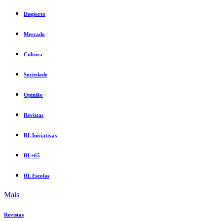
Desporto
Mercado
Cultura
Sociedade
Opinião
Revistas
RL Iniciativas
RL+65
RL Escolas
Mais
Revistas