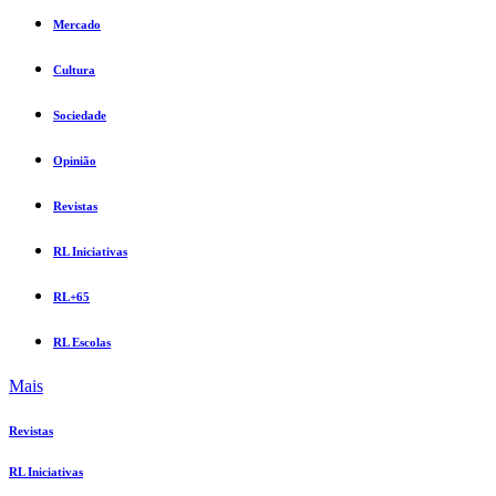
Mercado
Cultura
Sociedade
Opinião
Revistas
RL Iniciativas
RL+65
RL Escolas
Mais
Revistas
RL Iniciativas