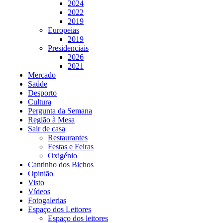
2024
2022
2019
Europeias
2019
Presidenciais
2026
2021
Mercado
Saúde
Desporto
Cultura
Pergunta da Semana
Região à Mesa
Sair de casa
Restaurantes
Festas e Feiras
Oxigénio
Cantinho dos Bichos
Opinião
Visto
Vídeos
Fotogalerias
Espaço dos Leitores
Espaço dos leitores