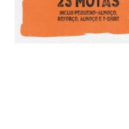
Siga-nos
Facebook
Twitter
Instagram
LinkedIn
YouTube
Sobre o Região de Leiria
A nossa história
Ficha Técnica