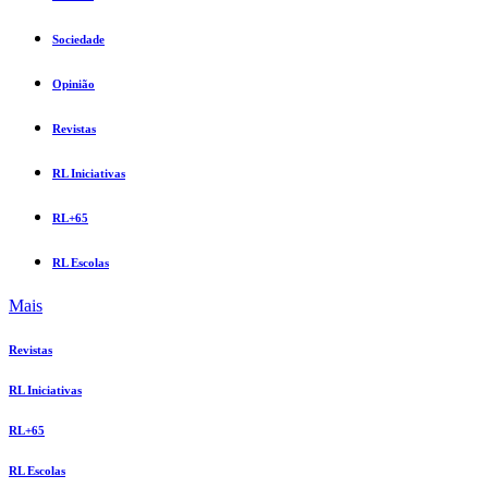
Sociedade
Opinião
Revistas
RL Iniciativas
RL+65
RL Escolas
Mais
Revistas
RL Iniciativas
RL+65
RL Escolas