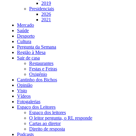
2019
Presidenciais
2026
2021
Mercado
Saúde
Desporto
Cultura
Pergunta da Semana
Região à Mesa
Sair de casa
Restaurantes
Festas e Feiras
Oxigénio
Cantinho dos Bichos
Opinião
Visto
Vídeos
Fotogalerias
Espaço dos Leitores
Espaço dos leitores
O leitor pergunta, o RL responde
Cartas ao diretor
Direito de resposta
Podcasts