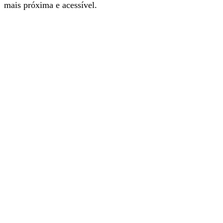
mais próxima e acessível.
Com a nova app é mais fácil e rápido navegar nos
conteúdos informativos do nosso jornal. Instale e explore.
É grátis.