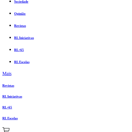
Sociedade
Opinião
Revistas
RL Iniciativas
RL+65
RL Escolas
Mais
Revistas
RL Iniciativas
RL+65
RL Escolas