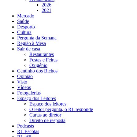
2026
2021
Mercado
Saúde
Desporto
Cultura
Pergunta da Semana
Região à Mesa
Sair de casa
Restaurantes
Festas e Feiras
Oxigénio
Cantinho dos Bichos
Opinião
Visto
Vídeos
Fotogalerias
Espaço dos Leitores
Espaço dos leitores
O leitor pergunta, o RL responde
Cartas ao diretor
Direito de resposta
Podcasts
RL Escolas
RL+65