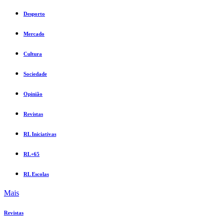
Desporto
Mercado
Cultura
Sociedade
Opinião
Revistas
RL Iniciativas
RL+65
RL Escolas
Mais
Revistas