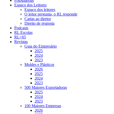
Fotogalerias
Espaço dos Leitores
Espaço dos leitores
O leitor pergunta, o RL responde
Cartas ao diretor
Direito de resposta
Podcasts
RL Escolas
RL+65
Revistas
Guia do Empresário
2025
2024
2023
Moldes e Plásticos
2026
2025
2024
2023
500 Maiores Exportadoras
2025
2024
2023
100 Maiores Empresas
2026