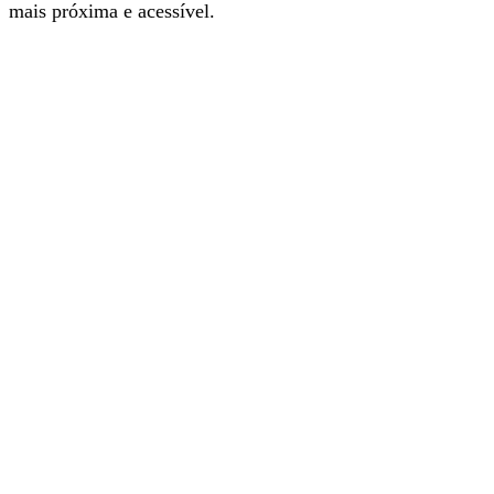
mais próxima e acessível.
Com a nova app é mais fácil e rápido navegar nos
conteúdos informativos do nosso jornal. Instale e explore.
É grátis.