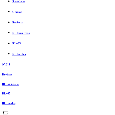
Sociedade
Opinião
Revistas
RL Iniciativas
RL+65
RL Escolas
Mais
Revistas
RL Iniciativas
RL+65
RL Escolas