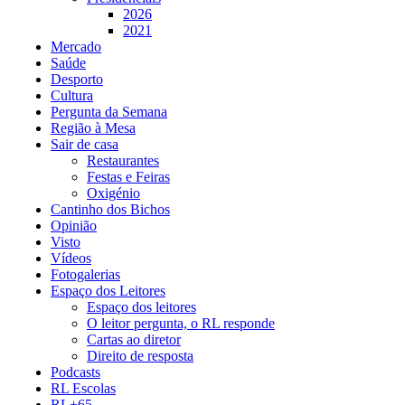
2026
2021
Mercado
Saúde
Desporto
Cultura
Pergunta da Semana
Região à Mesa
Sair de casa
Restaurantes
Festas e Feiras
Oxigénio
Cantinho dos Bichos
Opinião
Visto
Vídeos
Fotogalerias
Espaço dos Leitores
Espaço dos leitores
O leitor pergunta, o RL responde
Cartas ao diretor
Direito de resposta
Podcasts
RL Escolas
RL+65