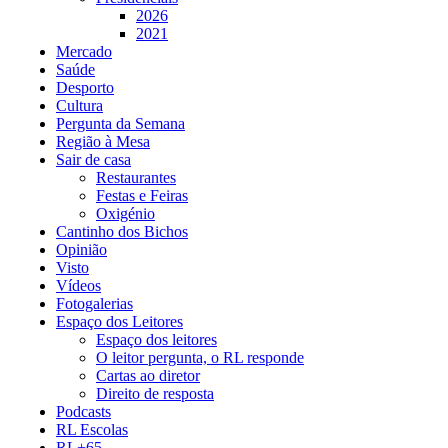
2026
2021
Mercado
Saúde
Desporto
Cultura
Pergunta da Semana
Região à Mesa
Sair de casa
Restaurantes
Festas e Feiras
Oxigénio
Cantinho dos Bichos
Opinião
Visto
Vídeos
Fotogalerias
Espaço dos Leitores
Espaço dos leitores
O leitor pergunta, o RL responde
Cartas ao diretor
Direito de resposta
Podcasts
RL Escolas
RL+65