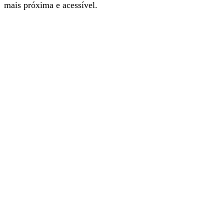
mais próxima e acessível.
Com a nova app é mais fácil e rápido navegar nos
conteúdos informativos do nosso jornal. Instale e explore.
É grátis.