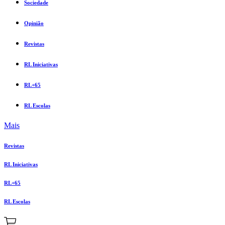
Sociedade
Opinião
Revistas
RL Iniciativas
RL+65
RL Escolas
Mais
Revistas
RL Iniciativas
RL+65
RL Escolas