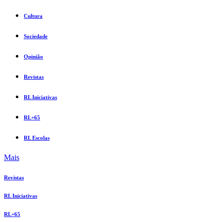
Cultura
Sociedade
Opinião
Revistas
RL Iniciativas
RL+65
RL Escolas
Mais
Revistas
RL Iniciativas
RL+65