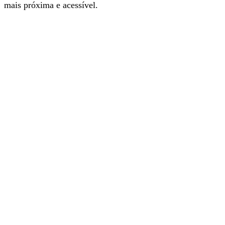
mais próxima e acessível.
Com a nova app é mais fácil e rápido navegar nos
conteúdos informativos do nosso jornal. Instale e explore.
É grátis.