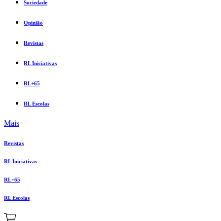
Sociedade
Opinião
Revistas
RL Iniciativas
RL+65
RL Escolas
Mais
Revistas
RL Iniciativas
RL+65
RL Escolas