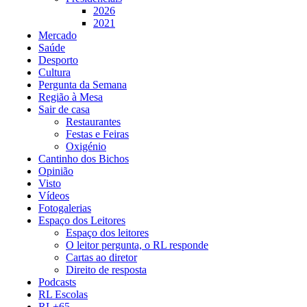
2026
2021
Mercado
Saúde
Desporto
Cultura
Pergunta da Semana
Região à Mesa
Sair de casa
Restaurantes
Festas e Feiras
Oxigénio
Cantinho dos Bichos
Opinião
Visto
Vídeos
Fotogalerias
Espaço dos Leitores
Espaço dos leitores
O leitor pergunta, o RL responde
Cartas ao diretor
Direito de resposta
Podcasts
RL Escolas
RL+65