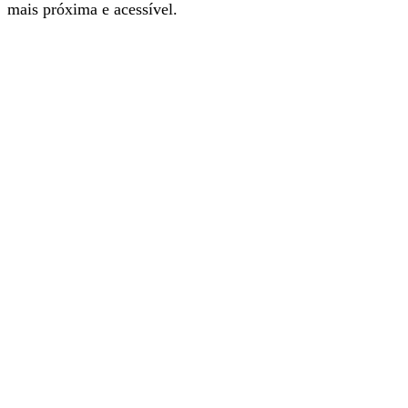
mais próxima e acessível.
Com a nova app é mais fácil e rápido navegar nos
conteúdos informativos do nosso jornal. Instale e explore.
É grátis.