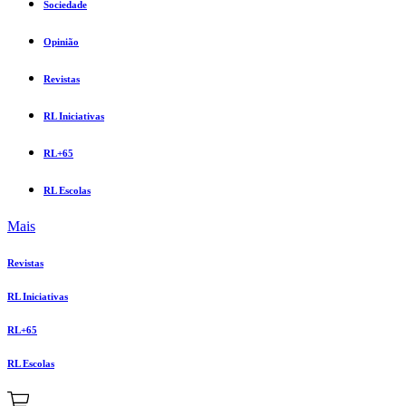
Sociedade
Opinião
Revistas
RL Iniciativas
RL+65
RL Escolas
Mais
Revistas
RL Iniciativas
RL+65
RL Escolas