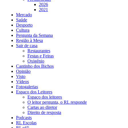
2026
2021
Mercado
Saúde
Desporto
Cultura
Pergunta da Semana
Região à Mesa
Sair de casa
Restaurantes
Festas e Feiras
Oxigénio
Cantinho dos Bichos
Opinião
Visto
Vídeos
Fotogalerias
Espaço dos Leitores
Espaço dos leitores
O leitor pergunta, o RL responde
Cartas ao diretor
Direito de resposta
Podcasts
RL Escolas
RL+65