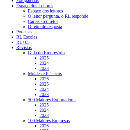
Fotogalerias
Espaço dos Leitores
Espaço dos leitores
O leitor pergunta, o RL responde
Cartas ao diretor
Direito de resposta
Podcasts
RL Escolas
RL+65
Revistas
Guia do Empresário
2025
2024
2023
Moldes e Plásticos
2026
2025
2024
2023
500 Maiores Exportadoras
2025
2024
2023
100 Maiores Empresas
2026