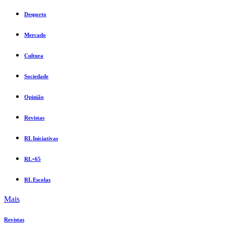
Desporto
Mercado
Cultura
Sociedade
Opinião
Revistas
RL Iniciativas
RL+65
RL Escolas
Mais
Revistas